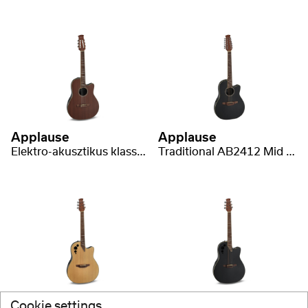
Applause
Applause
Elektro-akusztikus klasszikus gitár AB24CII Mid Cutaway Nylon
Traditional AB2412 Mid Cutaway 12-string
Applause
Applause
Cookie settings