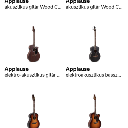
Applause
Applause
akusztikus gitár Wood Classics AAS96-1 Dreadnought Slope Shoulder
akusztikus gitár Wood Classics AAO96-4 Orchestra Model Natural
Applause
Applause
elektro-akusztikus gitár Wood Classics AEO96-M Orchestra Model Electro
elektroakusztikus basszusgitár Wood Classics AEB96-5E Jumbo Bass