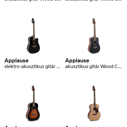
Applause
Applause
elektro-akusztikus gitár Wood Classics AED96-5HG Black Gloss Electro
akusztikus gitár Wood Classics AAT96-4S Travel