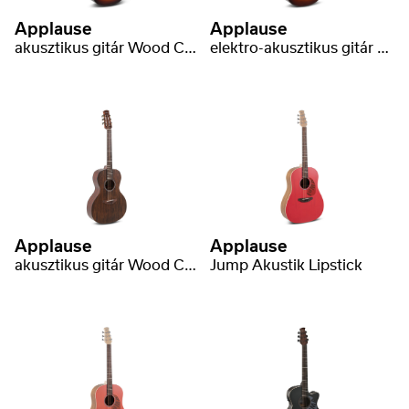
Applause
Applause
akusztikus gitár Wood Classics AAJ96-1 Jumbo 12-string
elektro-akusztikus gitár Wood Classics AEJ96-1 Jumbo Cut Electro
Applause
Applause
akusztikus gitár Wood Classics AAP-96-AN OOO Vintage
Jump Akustik Lipstick