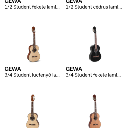
GEWA
GEWA
1/2 Student fekete laminált
1/2 Student cédrus laminált
GEWA
GEWA
3/4 Student lucfenyő laminált
3/4 Student fekete laminált