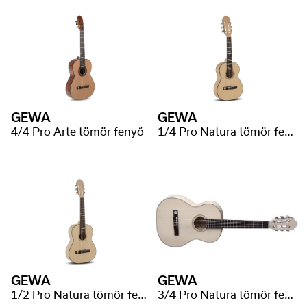
GEWA
GEWA
4/4 Pro Arte tömör fenyő
1/4 Pro Natura tömör fenyő
GEWA
GEWA
1/2 Pro Natura tömör fenyő
3/4 Pro Natura tömör fenyő