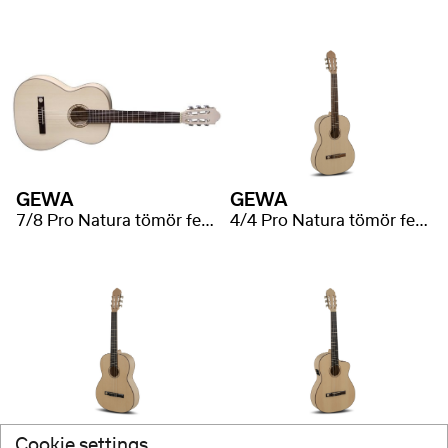
GEWA
GEWA
7/8 Pro Natura tömör fenyő
4/4 Pro Natura tömör fenyő
GEWA
GEWA
Cookie settings