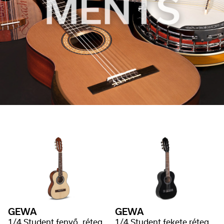
GEWA
GEWA
1/4 Student fenyő, rétegelt
1/4 Student fekete rétegelt