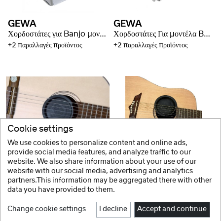
GEWA
GEWA
Χορδοστάτες για Banjo μοντέλα Select
Χορδοστάτες Για μοντέλα Banjo Premium
+2 παραλλαγές προϊόντος
+2 παραλλαγές προϊόντος
Cookie settings
We use cookies to personalize content and online ads,
GEWA
GEWA
provide social media features, and analyze traffic to our
website. We also share information about your use of our
Feedback Stop F&S Κλασσική κιθάρα
Feedback Stop F&S Ακουστική κιθάρα
website with our social media, advertising and analytics
partners.This information may be aggregated there with other
data you have provided to them.
Change cookie settings
I decline
Accept and continue