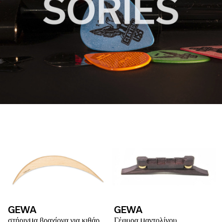
GEWA
GEWA
στήριγμα βραχίονα για κιθάρα Κλασική κιθάρα
Γέφυρα μαντολίνου