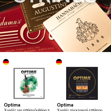
Optima
Optima
Χορδές για μπάσο/κιθάρα strum
Χορδές ηλεκτρικού μπάσου