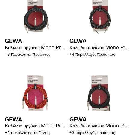
GEWA
GEWA
Καλώδιο οργάνου Mono Pro Line
Καλώδιο οργάνου Mono Pro Line
+3 παραλλαγές προϊόντος
+4 παραλλαγές προϊόντος
GEWA
GEWA
Καλώδιο οργάνου Mono Pro Line
Καλώδιο οργάνου Mono Pro Line
+4 παραλλαγές προϊόντος
+3 παραλλαγές προϊόντος