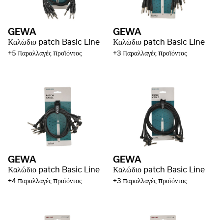
GEWA
GEWA
Καλώδιο patch Basic Line
Καλώδιο patch Basic Line
+5 παραλλαγές προϊόντος
+3 παραλλαγές προϊόντος
GEWA
GEWA
Καλώδιο patch Basic Line
Καλώδιο patch Basic Line
+4 παραλλαγές προϊόντος
+3 παραλλαγές προϊόντος