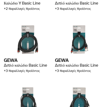
Καλώδιο Y Basic Line
Διπλό καλώδιο Basic Line
+2 παραλλαγές προϊόντος
+3 παραλλαγές προϊόντος
GEWA
GEWA
Διπλό καλώδιο Basic Line
Διπλό καλώδιο Basic Line
+3 παραλλαγές προϊόντος
+3 παραλλαγές προϊόντος