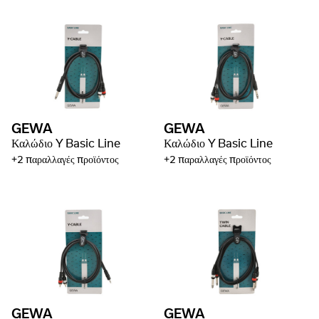
GEWA
GEWA
Καλώδιο Y Basic Line
Καλώδιο Y Basic Line
+2 παραλλαγές προϊόντος
+2 παραλλαγές προϊόντος
GEWA
GEWA