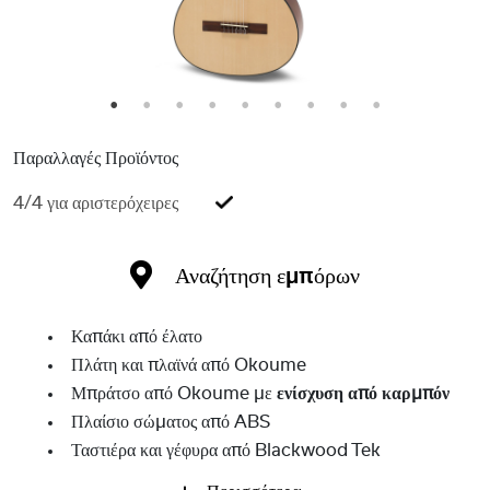
1
2
3
4
5
6
7
8
9
Παραλλαγές Προϊόντος
4/4 για αριστερόχειρες
Αναζήτηση εμπόρων
Καπάκι από έλατο
Πλάτη και πλαϊνά από Okoume
Μπράτσο από Okoume με
ενίσχυση από καρμπόν
Πλαίσιο σώματος από ABS
Ταστιέρα και γέφυρα από Blackwood Tek