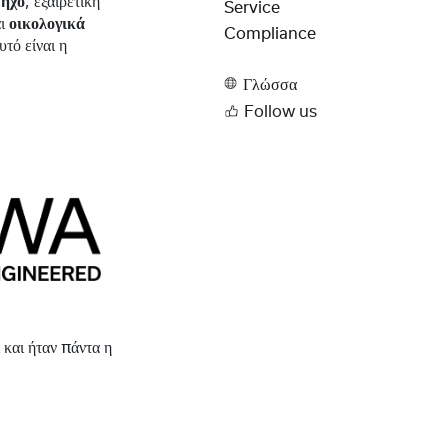
ο
ήχο
, εξαιρετική
Service
αι
οικολογικά
Compliance
τό είναι η
Γλώσσα
Follow us
 και ήταν πάντα η