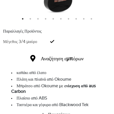
1
2
3
4
5
6
7
8
9
10
Παραλλαγές Προϊόντος
Μέγεθος 3/4 μαύρο
Αναζήτηση εμπόρων
καπάκι από έλατο
Πλάτη και πλαϊνά από Okoume
Μπράτσο από Okoume με
ενίσχυση από aus
Carbon
Πλαίσιο από ABS
Ταστιέρα και γέφυρα από Blackwood Tek