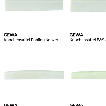
GEWA
GEWA
Knochensattel Rohling Konzertgitarre
GEWA
GEWA