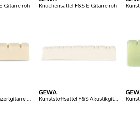
-Gitarre roh
Knochensattel F&S E-Gitarre roh
GEWA
GEW
Kunststoffsattel Konzertgitarre gekerbt
Kunststoffsattel F&S Akustikgitarre gekerbt