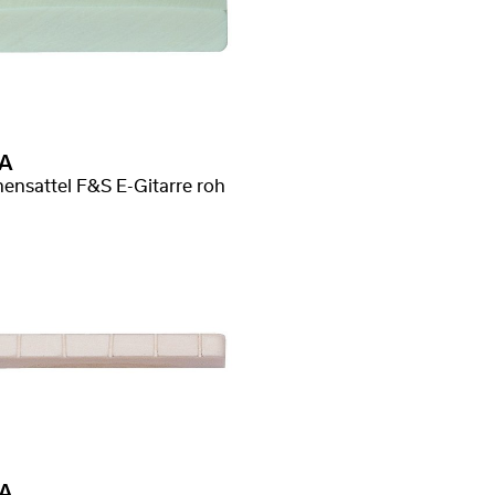
A
ensattel F&S E-Gitarre roh
A