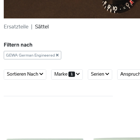
Ersatzteile
Sättel
Filtern nach
GEWA German Engineered
Sortieren Nach
Marke
Serien
Anspruc
1