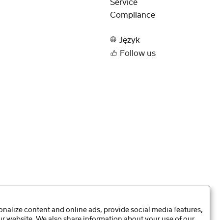
Service
Compliance
Język
Follow us
nalize content and online ads, provide social media features,
our website. We also share information about your use of our