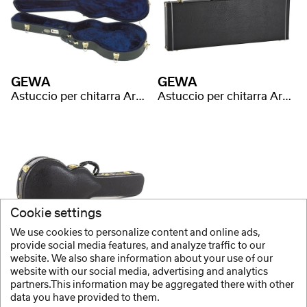
GEWA
GEWA
Astuccio per chitarra Arched Top Prestige
Astuccio per chitarra Arched Top Prestige
Cookie settings
We use cookies to personalize content and online ads,
GEWA
provide social media features, and analyze traffic to our
website. We also share information about your use of our
Astuccio per chitarra Arched Top Prestige
website with our social media, advertising and analytics
partners.This information may be aggregated there with other
data you have provided to them.