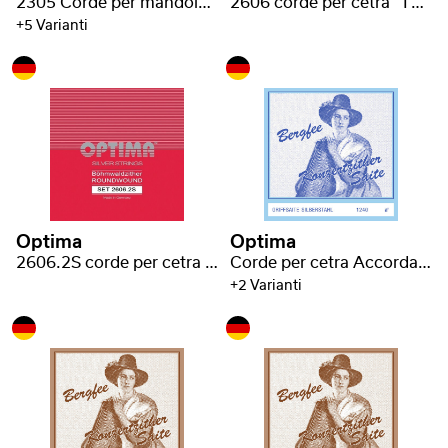
2305 Corde per mandoloncello cromo nichel flatwound lucide
2606 corde per cetra "Thüringer Waldzither" argentate 1 asola
+5 Varianti
Optima
Optima
2606.2S corde per cetra "Böhm-Waldzither" argentate 2 asole
Corde per cetra Accordatura Bavarese
+2 Varianti