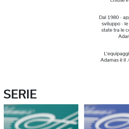
chiuse e
Dal 1980 - ap
sviluppo - 
state tra le
Adam
L'equipaggi
Adamas è il 
SERIE