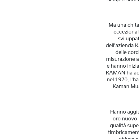
Ma una chita
eccezional
sviluppat
dell'azienda 
delle cord
misurazione av
e hanno inizi
KAMAN ha acq
nel 1970, l'ha
Kaman Musi
Hanno aggiun
loro nuovo 
qualità supe
timbricament