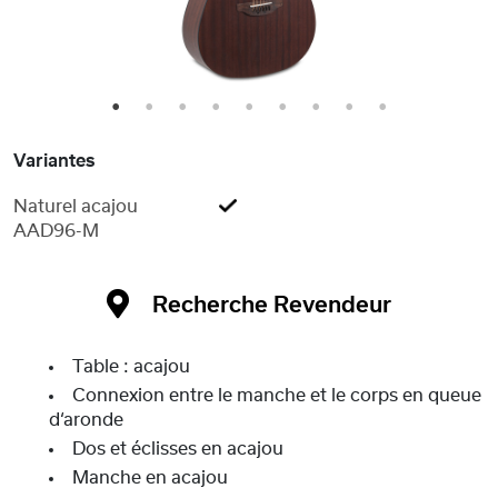
1
2
3
4
5
6
7
8
9
Variantes
Naturel acajou
AAD96-M
Recherche Revendeur
Table : acajou
Connexion entre le manche et le corps en queue
d‘aronde
Dos et éclisses en acajou
Manche en acajou