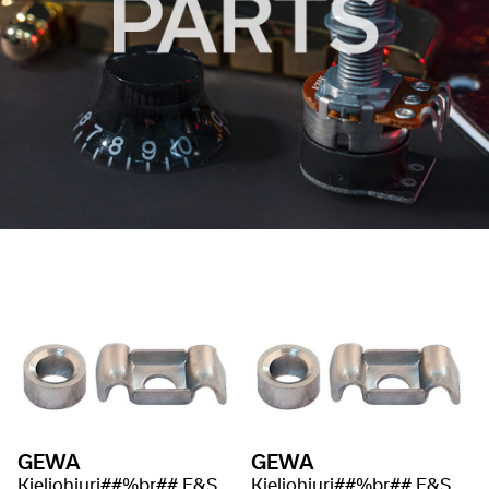
GEWA
GEWA
Kieliohjuri##%br## F&S Sähkökitara
Kieliohjuri##%br## F&S Sähkökitara