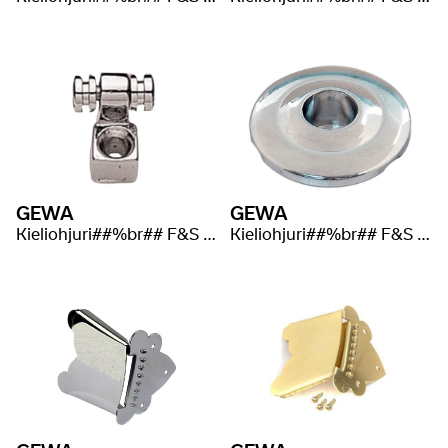
GEWA
GEWA
Kieliohjuri##%br## F&S Sähkökitara
Kieliohjuri##%br## F&S E-Bass