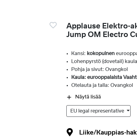
Applause Elektro-ak
Jump OM Electro C
Kansi:
kokopuinen
euroopp
Lohenpyrstö (dovetail) kaulan
Pohja ja sivut: Ovangkol
Kaula: eurooppalaista Vaah
Otelauta ja talla: Ovangkol
Näytä lisää
EU legal representative
Liike/Kauppias-ha