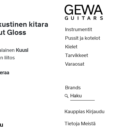
ustinen kitara
Instrumentit
ut Gloss
Pussit ja kotelot
Kielet
alainen
Kuusi
Tarvikkeet
 liitos
Varaosat
teraa
Brands
Haku
Kauppias Kirjaudu
Tietoja Meistä
ku