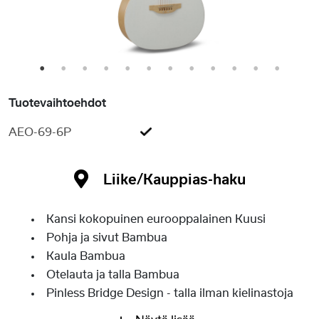
1
2
3
4
5
6
7
8
9
10
11
12
Tuotevaihtoehdot
AEO-69-6P
Liike/Kauppias-haku
Kansi kokopuinen eurooppalainen Kuusi
Pohja ja sivut Bambua
Kaula Bambua
Otelauta ja talla Bambua
Pinless Bridge Design - talla ilman kielinastoja