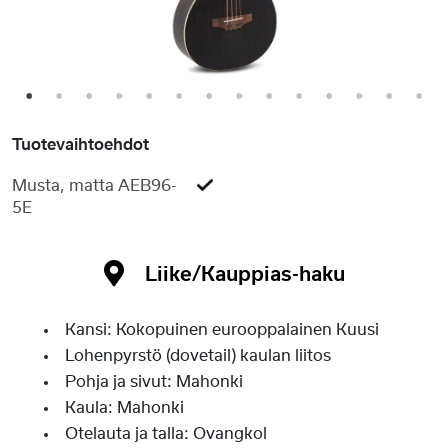
1
2
3
4
5
6
7
8
9
10
11
12
13
14
Tuotevaihtoehdot
Musta, matta AEB96-
5E
Liike/Kauppias-haku
Kansi: Kokopuinen eurooppalainen Kuusi
Lohenpyrstö (dovetail) kaulan liitos
Pohja ja sivut: Mahonki
Kaula: Mahonki
Otelauta ja talla: Ovangkol