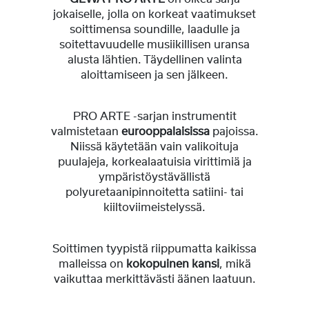
jokaiselle, jolla on korkeat vaatimukset
soittimensa soundille, laadulle ja
soitettavuudelle musiikillisen uransa
alusta lähtien. Täydellinen valinta
aloittamiseen ja sen jälkeen.
PRO ARTE -sarjan instrumentit
valmistetaan
eurooppalaisissa
pajoissa.
Niissä käytetään vain valikoituja
puulajeja, korkealaatuisia virittimiä ja
ympäristöystävällistä
polyuretaanipinnoitetta satiini- tai
kiiltoviimeistelyssä.
Soittimen tyypistä riippumatta kaikissa
malleissa on
kokopuinen kansi
, mikä
vaikuttaa merkittävästi äänen laatuun.