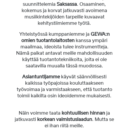
suunnittelemia
Saksassa
. Osaaminen,
kokemus ja korvat jatkuvasti avoimena
musiikintekijöiden tarpeille kuvaavat
kehitystiimiemme työtä.
Yhteistyössä kumppaniemme ja
GEWA:n
omien tuotantolaitosten
kanssa ympäri
maailmaa, ideoista tulee instrumentteja.
Nämä paikat antavat meille mahdollisuuden
käyttää tuotantotekniikoita, joita ei ole
saatavilla muualla tässä muodossa.
Asiantuntijamme
käyvät säännöllisesti
kaikissa työpajoissa kouluttaakseen
työvoimaa ja varmistaakseen, että tuotanto
toimii kaikilta osin ideoidemme mukaisesti.
Näin voimme taata
kohtuullisen hinnan
ja
jatkuvasti
korkean valmistuslaadun
. Mutta se
ei ihan riitä meille.