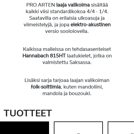
PRO ARTEN
laaja
valikoima
sisältää
kaikki viisi standardikokoa 4/4 - 1/4.
Saatavilla on erilaisia ​​ulkoasuja ja
viimeistelyjä, ja jopa
elektro-akustinen
versio soololovella.
Kaikissa malleissa on tehdasasenteiset
Hannabach 815HT
laatukielet, jotka on
valmistettu Saksassa.
Lisäksi sarja tarjoaa laajan valikoiman
folk-soittimia
, kuten mandoliini,
mandola ja bouzouki.
TUOTTEET